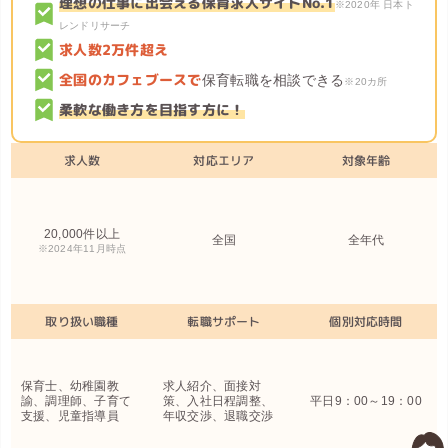
理想の仕事に出会える保育求人サイトNo.1
※2020年 日本ト
レンドリサーチ
求人数2万件超え
全国のカフェブースで
保育転職を相談できる
※20カ所
柔軟な働き方を目指す方に！
求人数
対応エリア
対象年齢
20,000件以上
全国
全年代
※2024年11月時点
取り扱い職種
転職サポート
個別対応時間
保育士、幼稚園教
求人紹介、面接対
諭、調理師、子育て
策、入社日程調整、
平日9：00～19：00
支援、児童指導員
年収交渉、退職交渉