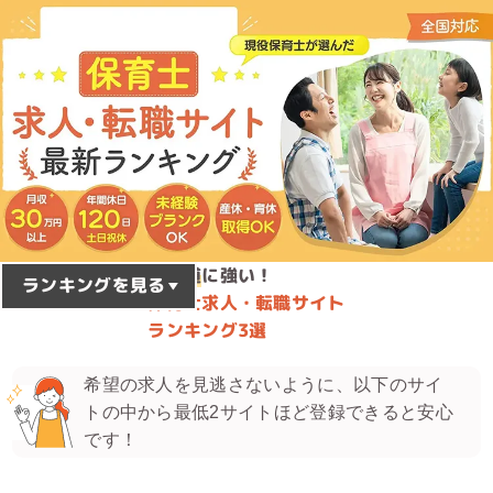
北海道
に強い！
2026
8
年
月最新版
ランキングを見る
保育士求人・転職サイト
ランキング3選
希望の求人を見逃さないように、以下のサイ
トの中から最低2サイトほど登録できると安心
です！