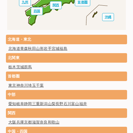
九州
首都圏
関西
四国
沖縄
北海道・東北
北海道
青森
秋田
山形
岩手
宮城
福島
北関東
栃木
茨城
群馬
首都圏
東京
神奈川
埼玉
千葉
中部
愛知
岐阜
静岡
三重
新潟
山梨
長野
石川
富山
福井
関西
大阪
兵庫
京都
滋賀
奈良
和歌山
中国・四国