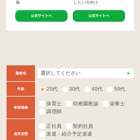
級
したい方向け
職サ
公式サイトへ
公式サイトへ
勤務地
20代
30代
40代
50代
年齢
保育士
幼稚園教諭
栄養士
希望職種
調理師
正社員
契約社員
派遣・紹介予定派遣
雇用形態