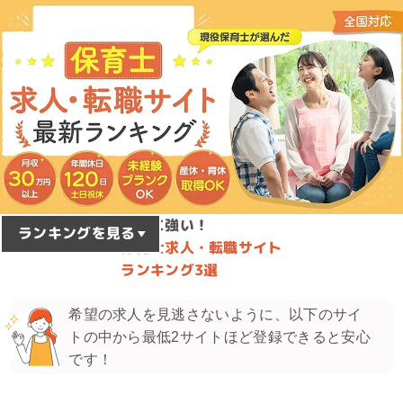
沖縄
に強い！
2026
8
年
月最新版
ランキングを見る
保育士求人・転職サイト
ランキング3選
希望の求人を見逃さないように、以下のサイ
トの中から最低2サイトほど登録できると安心
です！