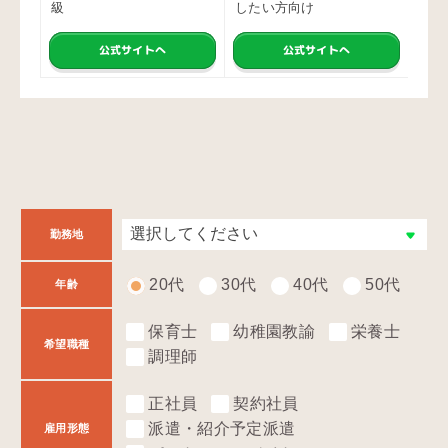
級
したい方向け
職サ
公式サイトへ
公式サイトへ
勤務地
20代
30代
40代
50代
年齢
保育士
幼稚園教諭
栄養士
希望職種
調理師
正社員
契約社員
派遣・紹介予定派遣
雇用形態