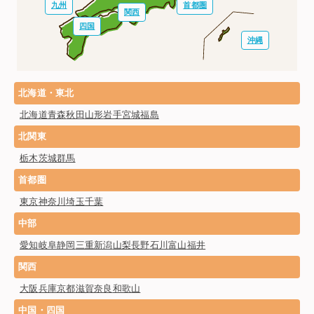
九州
首都圏
関西
四国
沖縄
北海道・東北
北海道
青森
秋田
山形
岩手
宮城
福島
北関東
栃木
茨城
群馬
首都圏
東京
神奈川
埼玉
千葉
中部
愛知
岐阜
静岡
三重
新潟
山梨
長野
石川
富山
福井
関西
大阪
兵庫
京都
滋賀
奈良
和歌山
中国・四国